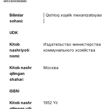
механизмами.
Bilimlar
| Qishloq xojalik mexanizatsiyasi
sohasi:
|
UDK
Kitob
Издательство министерства
nashriyoti
коммунального хозяйства
nomi:
Kitob nashr
Моcква
qilingan
shahar:
ISBN:
Kitob nashr
1952 Yil
qilingan yili: