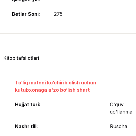
Betlar Soni:
275
Kitob tafsilotlari
To‘liq matnni ko‘chirib olish uchun
kutubxonaga a'zo bo‘lish shart
Hujjat turi:
O'quv
qo'llanma
Nashr tili:
Ruscha