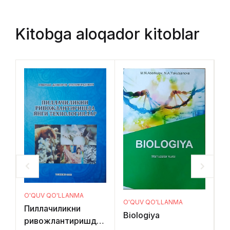
Kitobga aloqador kitoblar
O'QUV QO'LLANMA
O
O'QUV QO'LLANMA
Пиллачиликни
Б
Biologiya
ривожлантиришда