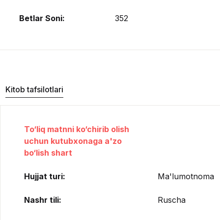
Betlar Soni:
352
Kitob tafsilotlari
To‘liq matnni ko‘chirib olish
uchun kutubxonaga a'zo
bo‘lish shart
Hujjat turi:
Ma'lumotnoma
Nashr tili:
Ruscha