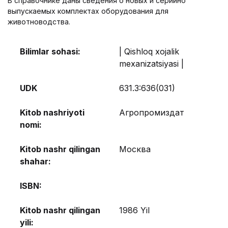
В справочнике даны сведения о новых и серийно
выпускаемых комплектах оборудования для
животноводства.
Bilimlar sohasi:
| Qishloq xojalik
mexanizatsiyasi |
UDK
631.3:636(031)
Kitob nashriyoti
Агропромиздат
nomi:
Kitob nashr qilingan
Москва
shahar:
ISBN:
Kitob nashr qilingan
1986 Yil
yili: