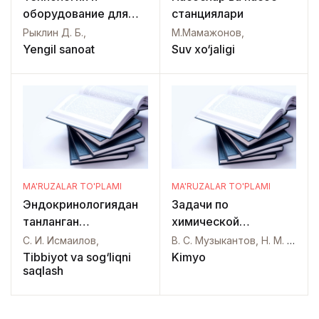
оборудование для
станциялари
подготовки к
Рыклин Д. Б.,
М.Мамажонов,
прядению. Раздел
Yengil sanoat
Suv xo‘jaligi
«Кардочесание»:
конспект лекций
MA'RUZALAR TO'PLAMI
MA'RUZALAR TO'PLAMI
Эндокринологиядан
Задачи по
танланган
химической
маърузалар
термодинамике
С. И. Исмаилов,
В. C. Музыкантов, Н. М. Бажин, В. Н. Пармон, Н. Н. Булгаков, В. А. Иванченко,
Tibbiyot va sog‘liqni
Kimyo
saqlash