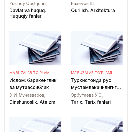
metodikasidan
Zulunoy Qodirjonni,
Рахимов Ш,
ma'ruza matnlari
Davlat va huquq.
Qurilish. Arxitektura
Huquqiy fanlar
MA'RUZALAR TO'PLAMI
MA'RUZALAR TO'PLAMI
Ислом: бағрикенглик
Туркистонда рус
ва мутаассиблик
мустамлакачилигига
қарши миллий-
З. И. Мунавваров,
Эрбўтаева Ў.С.,
озодлик кураш
Dinshunoslik. Ateizm
Tarix. Tarix fanlari
тарихи