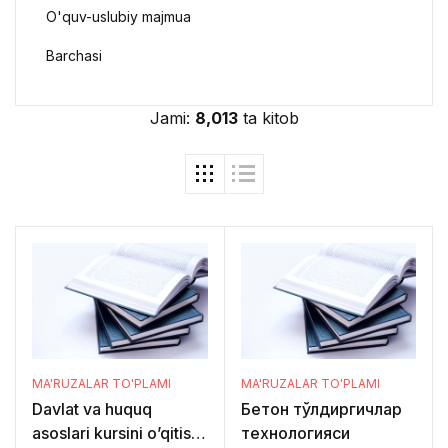
O'quv-uslubiy majmua
Barchasi
Jami:
8,013
ta kitob
MA'RUZALAR TO'PLAMI
MA'RUZALAR TO'PLAMI
Davlat va huquq
Бетон тўлдиргичлар
asoslari kursini o’qitish
технологияси