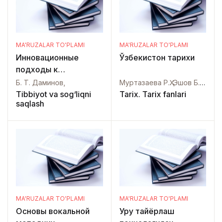
MA'RUZALAR TO'PLAMI
MA'RUZALAR TO'PLAMI
Инновационные
Ўзбекистон тарихи
подходы к
диагностике,
Б. Т. Даминов,
Муртазаева Р.Ҳ. Эшов Б.Ж. Жолдасов Б. Тожиева М.У. Ҳайдаров М.М. Полвонов П. Ражабов Қ. Одилов А.,
лечению и
Tibbiyot va sog‘liqni
Tarix. Tarix fanlari
saqlash
профилактике
туберкулеза и
неспецефической
респираторной
патологии у взрослых
и детей
MA'RUZALAR TO'PLAMI
MA'RUZALAR TO'PLAMI
Основы вокальной
Уруғ тайёрлаш