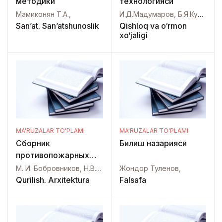
методики
технологияси
Мамиконян Т.А.,
И.Д.Мадумаров, Б.Я.Кушакев,
San’at. San’atshunoslik
Qishloq va o‘rmon
xo‘jaligi
MA'RUZALAR TO'PLAMI
MA'RUZALAR TO'PLAMI
Сборник
Билиш назарияси
противопожарных
норм строительного
М. И. Бобровников, Н.В. Обухова,
Жондор Туленов,
проектирования
Qurilish. Arxitektura
Falsafa
промышленных
предприятий и
населенных мест