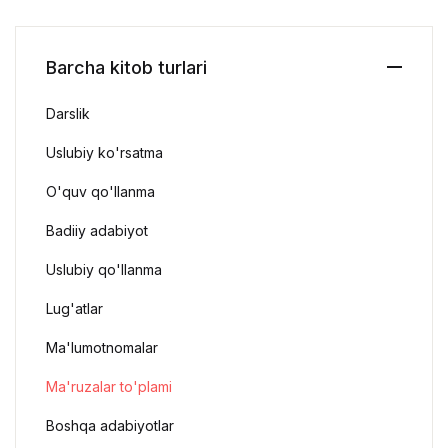
Barcha kitob turlari
Darslik
Uslubiy ko'rsatma
O'quv qo'llanma
Badiiy adabiyot
Uslubiy qo'llanma
Lug'atlar
Ma'lumotnomalar
Ma'ruzalar to'plami
Boshqa adabiyotlar