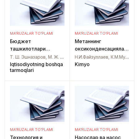
MA'RUZALAR TO'PLAMI
MA'RUZALAR TO'PLAMI
Бюджет
Метаннинг
ташкилотлари
оксиконденсациялаш
бухгалтерия ҳисоби
реакциялар
Т. Ш. Эшназаров, М. Ж. Хасанов,
Н.И.Файзуллаев, К.М.Муродов, О.О.Файзуллаев,
Iqtisodiyotning boshqa
Kimyo
tarmoqlari
MA'RUZALAR TO'PLAMI
MA'RUZALAR TO'PLAMI
Технология и
Насослар ва насос