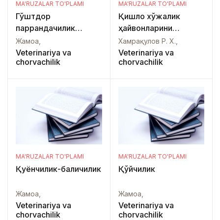
MA'RUZALAR TO'PLAMI
MA'RUZALAR TO'PLAMI
Гўштдор
Қишлоқ хўжалик
паррандачилик
ҳайвонларини
технологияси
озуқлантириш
Жамоа,
Хамрақулов Р. Х.,
(Магистратура
Veterinariya va
Veterinariya va
chorvachilik
chorvachilik
талабалари учун
маъруза матнлари)
MA'RUZALAR TO'PLAMI
MA'RUZALAR TO'PLAMI
Қуёнчилик-балиқчилик
Қўйчилик
Жамоа,
Жамоа,
Veterinariya va
Veterinariya va
chorvachilik
chorvachilik