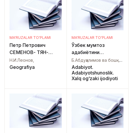
MA'RUZALAR TO'PLAMI
MA'RUZALAR TO'PLAMI
Петр Петрович
Ўзбек мумтоз
СЕМЕНОВ- ТЯН-
адабиётини
ШАНСКИЙ (к
ўрганишнинг назарий
Н.И.Леонов,
Б.Абдуҳалимов ва бошқалар,
столетию первого
ва манбавий
Geografiya
Adabiyot.
Adabiyotshunoslik.
путешествия в Тянь-
асослари
Xalq og‘zaki ijodiyoti
Шань в 1856 и 1857
гг.)