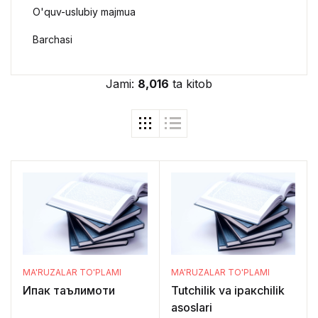
O'quv-uslubiy majmua
Barchasi
Jami:
8,016
ta kitob
MA'RUZALAR TO'PLAMI
MA'RUZALAR TO'PLAMI
Ипак таълимоти
Tutchilik va іраксhilik
asoslari