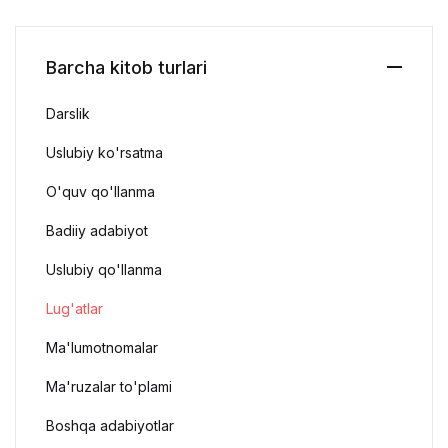
Barcha kitob turlari
Darslik
Uslubiy ko'rsatma
O'quv qo'llanma
Badiiy adabiyot
Uslubiy qo'llanma
Lug'atlar
Ma'lumotnomalar
Ma'ruzalar to'plami
Boshqa adabiyotlar