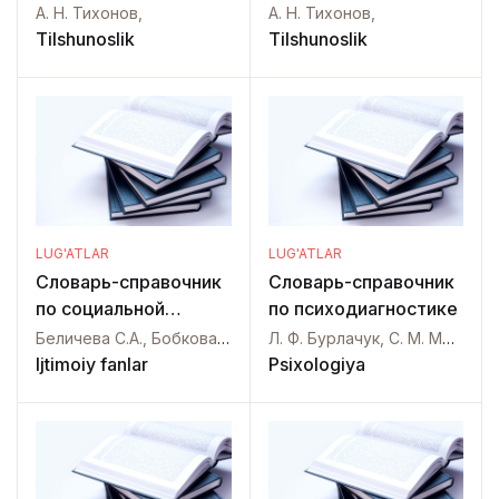
языка. Том II
языка
А. Н. Тихонов,
А. Н. Тихонов,
Tilshunoslik
Tilshunoslik
LUG'ATLAR
LUG'ATLAR
Словарь-справочник
Словарь-справочник
по социальной
по психодиагностике
работе
Беличева С.А., Бобкова П.В., Боденко Б.Н., Григорьев С.И., Гуслякова Л.Г.,
Л. Ф. Бурлачук, С. М. Морозов,
Ijtimoiy fanlar
Psixologiya