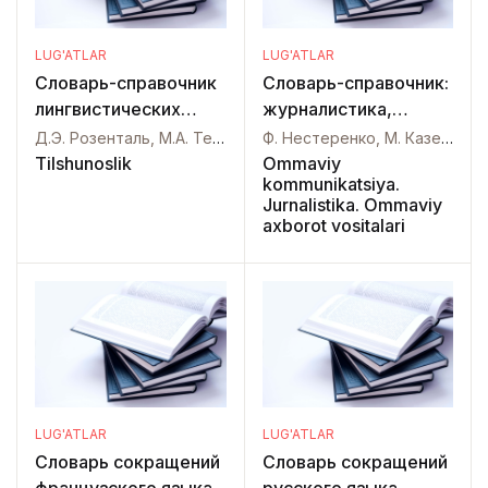
LUG'ATLAR
LUG'ATLAR
Словарь-справочник
Словарь-справочник:
лингвистических
журналистика,
терминов
реклама, паблик
Д.Э. Розенталь, М.А. Теленкова,
Ф. Нестеренко, М. Казем, Я. Маматова,
рилейшнз
Tilshunoslik
Ommaviy
kommunikatsiya.
Jurnalistika. Ommaviy
axborot vositalari
LUG'ATLAR
LUG'ATLAR
Словарь сокращений
Словарь сокращений