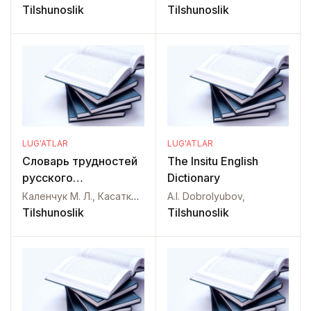
Tilshunoslik
Tilshunoslik
LUG'ATLAR
LUG'ATLAR
Словарь трудностей
The Insitu English
русского
Dictionary
произношения
Каленчук М. Л., Касаткина Р. Ф.,
A.I. Dobrolyubov,
Tilshunoslik
Tilshunoslik