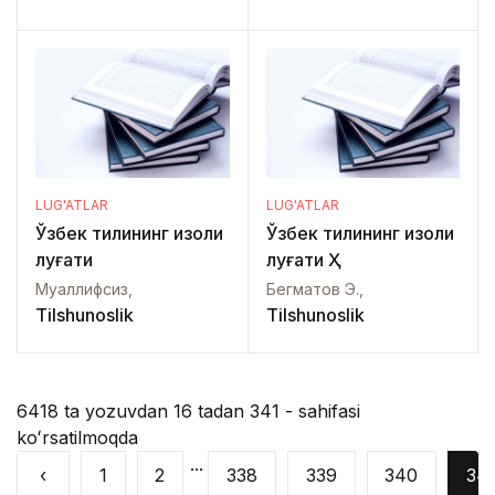
LUG'ATLAR
LUG'ATLAR
Ўзбек тилининг изоҳли
Ўзбек тилининг изоҳли
луғати
луғати Ҳ
Муаллифсиз,
Бегматов Э.,
Tilshunoslik
Tilshunoslik
6418 ta yozuvdan 16 tadan 341 - sahifasi
koʻrsatilmoqda
...
‹
1
2
338
339
340
34