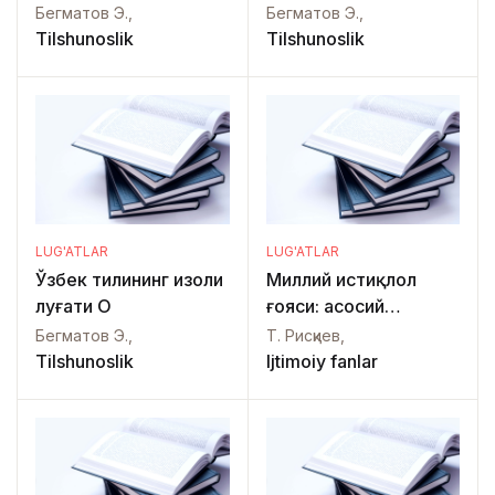
Бегматов Э.,
Бегматов Э.,
Tilshunoslik
Tilshunoslik
LUG'ATLAR
LUG'ATLAR
Ўзбек тилининг изоҳли
Миллий истиқлол
луғати О
ғояси: асосий
тушунчалар,
Бегматов Э.,
Т. Рисқиев,
тамойиллар ва
Tilshunoslik
Ijtimoiy fanlar
атамалар (қисқа
изоҳли тажрибавий
луғат)