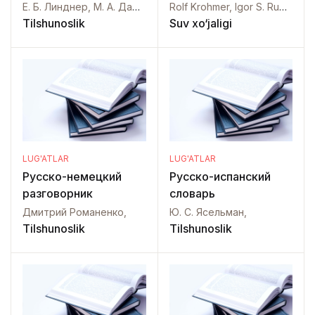
Wasserwirtschaft
Е. Б. Линднер, М. А. Дарская, А. А. Лепинг, М. А. Сергиевская,
Rolf Krohmer, Igor S. Rumjanzev,
Tilshunoslik
Suv xo‘jaligi
LUG'ATLAR
LUG'ATLAR
Русско-немецкий
Русско-испанский
разговорник
словарь
Дмитрий Романенко,
Ю. С. Ясельман,
Tilshunoslik
Tilshunoslik