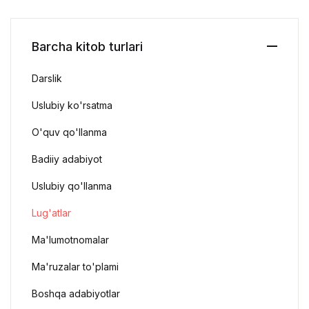
Barcha kitob turlari
Darslik
Uslubiy ko'rsatma
O'quv qo'llanma
Badiiy adabiyot
Uslubiy qo'llanma
Lug'atlar
Ma'lumotnomalar
Ma'ruzalar to'plami
Boshqa adabiyotlar