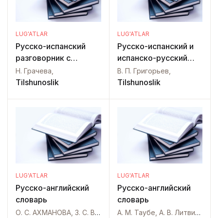
LUG'ATLAR
LUG'ATLAR
Русско-испанский
Русско-испанский и
разговорник с
испанско-русский
путеводителем
словарь
Н. Грачева,
В. П. Григорьев,
Tilshunoslik
Tilshunoslik
LUG'ATLAR
LUG'ATLAR
Русско-английский
Русско-английский
словарь
словарь
О. С. АХМАНОВА, З. С. ВЫГОДСКАЯ, Т. П. ГОРБУНОВА, Н. Ф. РОТШТЕЙН, А. И. СМИРНИЦКИЙ,
А. М. Таубе, А. В. Литвинова, А. Д. Миллер, Р. С. Даглиш,