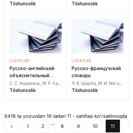
Tilshunoslik
Tilshunoslik
LUG'ATLAR
LUG'ATLAR
Русско-английский
Русско-французский
объяснительный
словарь
словарь
С. С. Хидекель, М. Р. Кауль,
Л. В. Щерба, М. И. Матусевич,
Tilshunoslik
Tilshunoslik
6418 ta yozuvdan 16 tadan 11 - sahifasi koʻrsatilmoqda
...
‹
1
2
8
9
10
11
12