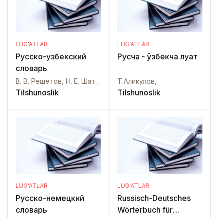
LUG'ATLAR
LUG'ATLAR
Русско-узбекский
Русча - ўзбекча луғат
словарь
В. В. Решетов, Н. Е. Шаторо, Б. А. Ильязов, А. Г. Иванов, Г. А. Амиров,
Т.Аликулов,
Tilshunoslik
Tilshunoslik
LUG'ATLAR
LUG'ATLAR
Русско-немецкий
Russisch-Deutsches
словарь
Wörterbuch für