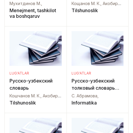
терминов по
Мухитдинов М.,
Кощанов М. К., Акобиров С. Ф., Аликулов Т., Альхамова Н. А., Кадыров Л. К.,
менеджменту
Menejment, tashkilot
Tilshunoslik
va boshqaruv
качества и инновации
LUG'ATLAR
LUG'ATLAR
Русско-узбекский
Русско-узбекский
словарь
толковый словарь
терминов по
Кошчанов М. К., Акобиров С. Ф., Альхамов Н. А., Кадыров И. К., Ким С. С.,
С. Абрамова,
информационной
Tilshunoslik
Informatika
безопасности