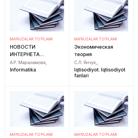
MA'RUZALAR TO'PLAMI
MA'RUZALAR TO'PLAMI
НОВОСТИ
Экономическая
ИНТЕРНЕТА
теория
МЕТОДЫ И
А.Р. Марахимова,
С.Л. Янчук,,
СРЕДСТВА
Informatika
Iqtisodiyot. Iqtisodiyot
fanlari
ДИСТАНЦИОННОГО
ОБУЧЕНИЯ
MA'RUZALAR TO'PLAMI
MA'RUZALAR TO'PLAMI