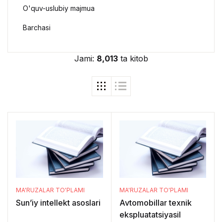
O'quv-uslubiy majmua
Barchasi
Jami:
8,013
ta kitob
MA'RUZALAR TO'PLAMI
MA'RUZALAR TO'PLAMI
Sun’iy intellekt asoslari
Avtomobillar texnik
ekspluatatsiyasiI