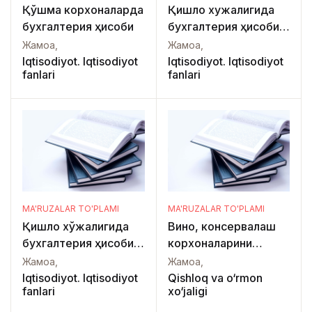
Қўшма корхоналарда
Қишлоқ хужалигида
бухгалтерия ҳисоби
бухгалтерия ҳисоби
статистика асослари
Жамоа,
Жамоа,
билан
Iqtisodiyot. Iqtisodiyot
Iqtisodiyot. Iqtisodiyot
fanlari
fanlari
MA'RUZALAR TO'PLAMI
MA'RUZALAR TO'PLAMI
Қишлоқ хўжалигида
Вино, консервалаш
бухгалтерия ҳисоби
корхоналарини
ва аудит
жиҳозлаш ва
Жамоа,
Жамоа,
лойиҳалаш асослари
Iqtisodiyot. Iqtisodiyot
Qishloq va o‘rmon
fanlari
xo‘jaligi