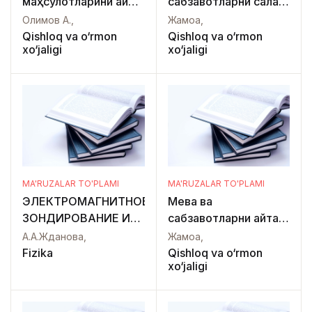
маҳсулотларини қайта
сабзавотларни сақлаш
ишлашни янги
ва дастлабки ишлов
Олимов А.,
Жамоа,
технологияси
бериш технологияси
Qishloq va o‘rmon
Qishloq va o‘rmon
xo‘jaligi
xo‘jaligi
IV - қисм
MA'RUZALAR TO'PLAMI
MA'RUZALAR TO'PLAMI
ЭЛЕКТРОМАГНИТНОЕ
Мева ва
ЗОНДИРОВАНИЕ И
сабзавотларни қайта
МАГНИТО-
ишлаш технологияси
А.А.Жданова,
Жамоа,
ТЕЛЛУРИЧЕСКИЕ
Fizika
Qishloq va o‘rmon
xo‘jaligi
МЕТОДЫ, РАЗВЕДКИ