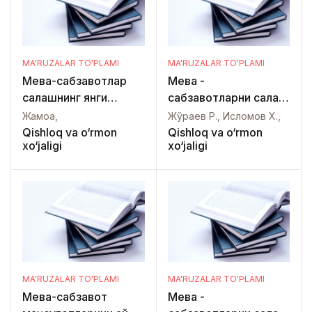
MA'RUZALAR TO'PLAMI
MA'RUZALAR TO'PLAMI
Мева-сабзавотлар
Мева -
сақлашнинг янги
сабзавотларни сақлаш
технологияси
ва дастлабки ишлов
Жамоа,
Жўраев Р., Исломов Х.,
бериш технологияси
Qishloq va o‘rmon
Qishloq va o‘rmon
xo‘jaligi
xo‘jaligi
MA'RUZALAR TO'PLAMI
MA'RUZALAR TO'PLAMI
Мева-сабзавот
Мева -