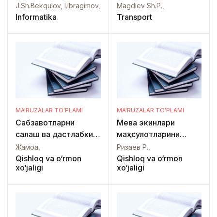
J.Sh.Bekqulov, I.Ibragimov,
Magdiev Sh.P.,
Informatika
Transport
MA'RUZALAR TO'PLAMI
MA'RUZALAR TO'PLAMI
Сабзавотларни
Мева экинлари
сақлаш ва дастлабки
маҳсулотларини
қайта ишлаш
сақлаш ва дастлабки
Жамоа,
Ризаев Р.,
технологияси
ишлов бериш
Qishloq va o‘rmon
Qishloq va o‘rmon
xo‘jaligi
xo‘jaligi
технологияси